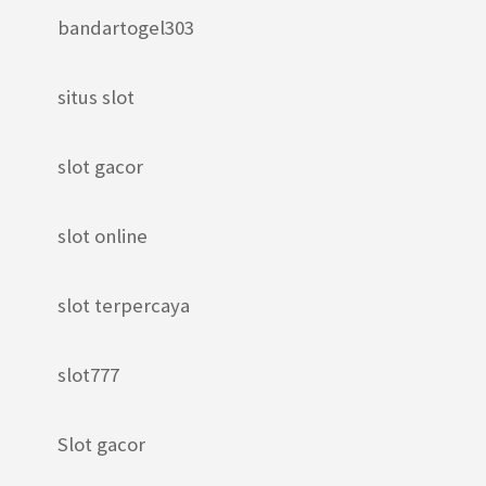
bandartogel303
situs slot
slot gacor
slot online
slot terpercaya
slot777
Slot gacor