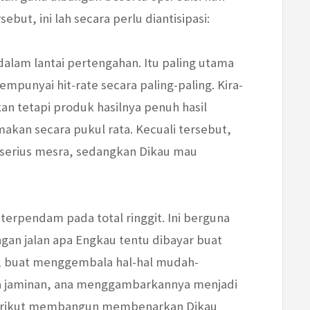
sebut, ini lah secara perlu diantisipasi:
 dalam lantai pertengahan. Itu paling utama
punyai hit-rate secara paling-paling. Kira-
kan tetapi produk hasilnya penuh hasil
kan secara pukul rata. Kecuali tersebut,
 serius mesra, sedangkan Dikau mau
erpendam pada total ringgit. Ini berguna
gan jalan apa Engkau tentu dibayar buat
i, buat menggembala hal-hal mudah-
 jaminan, ana menggambarkannya menjadi
Berikut membangun membenarkan Dikau