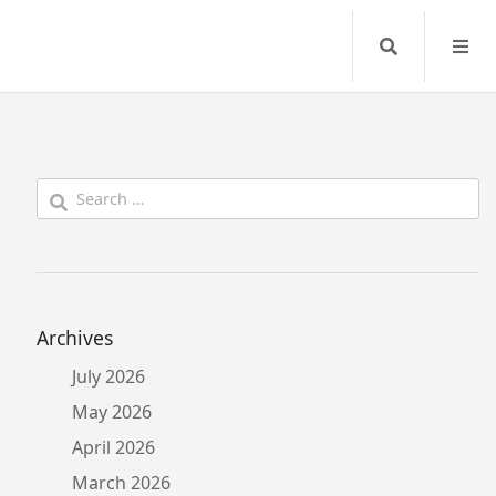
Search
Search
for:
Archives
July 2026
May 2026
April 2026
March 2026