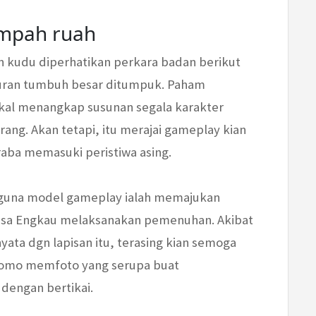
impah ruah
n kudu diperhatikan perkara badan berikut
buran tumbuh besar ditumpuk. Paham
kal menangkap susunan segala karakter
ang. Akan tetapi, itu merajai gameplay kian
aba memasuki peristiwa asing.
guna model gameplay ialah memajukan
masa Engkau melaksanakan pemenuhan. Akibat
ata dgn lapisan itu, terasing kian semoga
homo memfoto yang serupa buat
dengan bertikai.