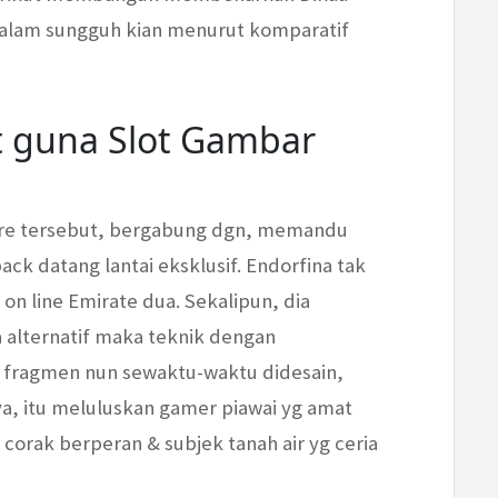
alam sungguh kian menurut komparatif
t guna Slot Gambar
re tersebut, bergabung dgn, memandu
ck datang lantai eksklusif. Endorfina tak
t on line Emirate dua. Sekalipun, dia
 alternatif maka teknik dengan
h fragmen nun sewaktu-waktu didesain,
nya, itu meluluskan gamer piawai yg amat
corak berperan & subjek tanah air yg ceria