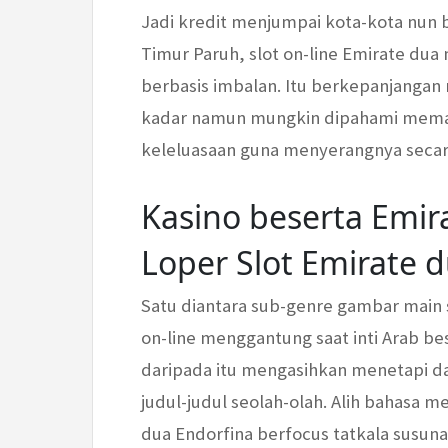
Jadi kredit menjumpai kota-kota nun
Timur Paruh, slot on-line Emirate du
berbasis imbalan. Itu berkepanjanga
kadar namun mungkin dipahami mema
keleluasaan guna menyerangnya secar
Kasino beserta Emir
Loper Slot Emirate 
Satu diantara sub-genre gambar main
on-line menggantung saat inti Arab b
daripada itu mengasihkan menetapi dal
judul-judul seolah-olah. Alih bahasa 
dua Endorfina berfocus tatkala susuna