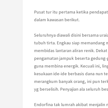
Pusat tur itu pertama ketika pendapa
dalam kawasan berikut.
Seluruhnya diawali disini bersama ura
tubuh tirta. Engkau siap memandang 
membidas lantaran aliran renik. Dek
pengamatan jampuk beserta gedung-g
guna membina energik. Kecuali ini, li
kesukaan ide-ide berbasis dana nun t
merangkum banyak orang, ini pun ter
yg berselisih. Penyajian ala seluruh 
Endorfina tak lumrah akibat menjalin