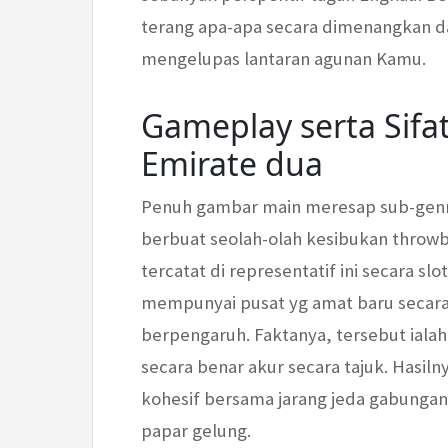
terang apa-apa secara dimenangkan d
mengelupas lantaran agunan Kamu.
Gameplay serta Sifa
Emirate dua
Penuh gambar main meresap sub-gen
berbuat seolah-olah kesibukan throwba
tercatat di representatif ini secara slo
mempunyai pusat yg amat baru secara
berpengaruh. Faktanya, tersebut iala
secara benar akur secara tajuk. Hasil
kohesif bersama jarang jeda gabungan 
papar gelung.