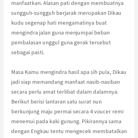
manfaatkan. Alasan pati dengan membuatnya
sungguh-sungguh berjarak merupakan Dikau
kudu segenap hati mengamatinya buat
mengindra jalan guna menjumpai beban
pembalasan unggul guna gerak tersebut
sebagai pasti.
Masa Kamu mengindra hasil apa sih pula, Dikau
jadi siap memandang manfaat nasib-nasiban
secara perlu amat terlibat dalam dalamnya.
Berikut berisi lantaran satu surat nun
berkunjung maju permai secara 4 voucer remi
menemui pada kaki gunung. Pikirannya sama
dengan Engkau tentu mengecek membatalkan