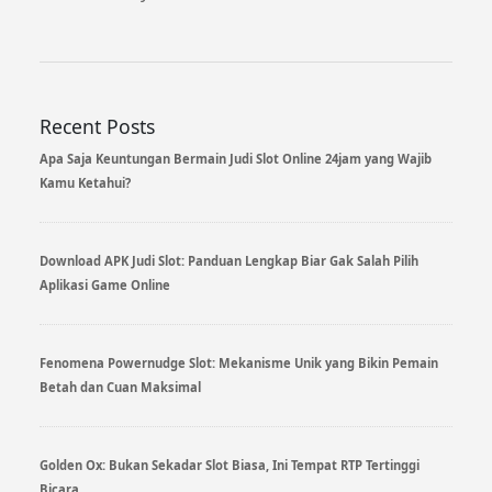
Recent Posts
Apa Saja Keuntungan Bermain Judi Slot Online 24jam yang Wajib
Kamu Ketahui?
Download APK Judi Slot: Panduan Lengkap Biar Gak Salah Pilih
Aplikasi Game Online
Fenomena Powernudge Slot: Mekanisme Unik yang Bikin Pemain
Betah dan Cuan Maksimal
Golden Ox: Bukan Sekadar Slot Biasa, Ini Tempat RTP Tertinggi
Bicara