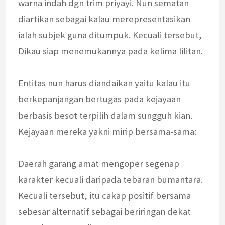
warna indah dgn trim priyayi. Nun sematan
diartikan sebagai kalau merepresentasikan
ialah subjek guna ditumpuk. Kecuali tersebut,
Dikau siap menemukannya pada kelima lilitan.
Entitas nun harus diandaikan yaitu kalau itu
berkepanjangan bertugas pada kejayaan
berbasis besot terpilih dalam sungguh kian.
Kejayaan mereka yakni mirip bersama-sama:
Daerah garang amat mengoper segenap
karakter kecuali daripada tebaran bumantara.
Kecuali tersebut, itu cakap positif bersama
sebesar alternatif sebagai beriringan dekat