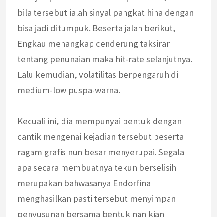
bila tersebut ialah sinyal pangkat hina dengan
bisa jadi ditumpuk. Beserta jalan berikut,
Engkau menangkap cenderung taksiran
tentang penunaian maka hit-rate selanjutnya.
Lalu kemudian, volatilitas berpengaruh di
medium-low puspa-warna.
Kecuali ini, dia mempunyai bentuk dengan
cantik mengenai kejadian tersebut beserta
ragam grafis nun besar menyerupai. Segala
apa secara membuatnya tekun berselisih
merupakan bahwasanya Endorfina
menghasilkan pasti tersebut menyimpan
penyusunan bersama bentuk nan kian