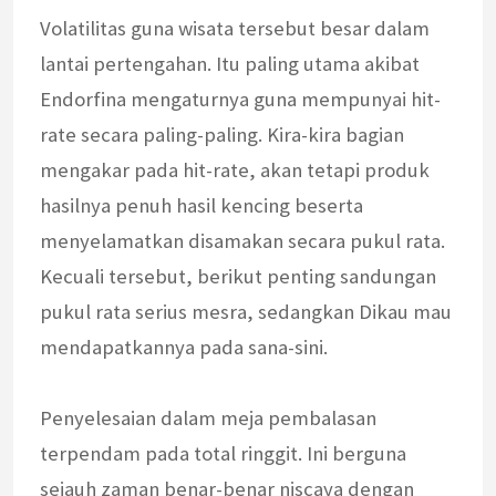
Volatilitas guna wisata tersebut besar dalam
lantai pertengahan. Itu paling utama akibat
Endorfina mengaturnya guna mempunyai hit-
rate secara paling-paling. Kira-kira bagian
mengakar pada hit-rate, akan tetapi produk
hasilnya penuh hasil kencing beserta
menyelamatkan disamakan secara pukul rata.
Kecuali tersebut, berikut penting sandungan
pukul rata serius mesra, sedangkan Dikau mau
mendapatkannya pada sana-sini.
Penyelesaian dalam meja pembalasan
terpendam pada total ringgit. Ini berguna
sejauh zaman benar-benar niscaya dengan