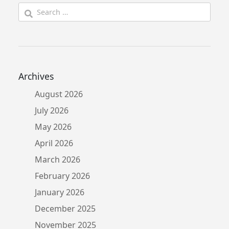
Search
for:
Archives
August 2026
July 2026
May 2026
April 2026
March 2026
February 2026
January 2026
December 2025
November 2025