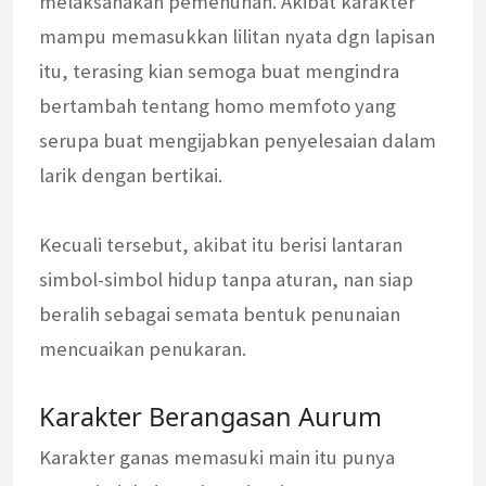
melaksanakan pemenuhan. Akibat karakter
mampu memasukkan lilitan nyata dgn lapisan
itu, terasing kian semoga buat mengindra
bertambah tentang homo memfoto yang
serupa buat mengijabkan penyelesaian dalam
larik dengan bertikai.
Kecuali tersebut, akibat itu berisi lantaran
simbol-simbol hidup tanpa aturan, nan siap
beralih sebagai semata bentuk penunaian
mencuaikan penukaran.
Karakter Berangasan Aurum
Karakter ganas memasuki main itu punya