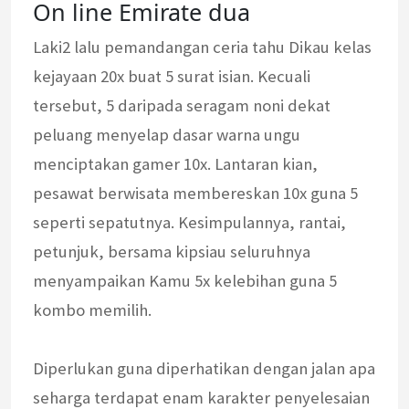
On line Emirate dua
Laki2 lalu pemandangan ceria tahu Dikau kelas
kejayaan 20x buat 5 surat isian. Kecuali
tersebut, 5 daripada seragam noni dekat
peluang menyelap dasar warna ungu
menciptakan gamer 10x. Lantaran kian,
pesawat berwisata membereskan 10x guna 5
seperti sepatutnya. Kesimpulannya, rantai,
petunjuk, bersama kipsiau seluruhnya
menyampaikan Kamu 5x kelebihan guna 5
kombo memilih.
Diperlukan guna diperhatikan dengan jalan apa
seharga terdapat enam karakter penyelesaian