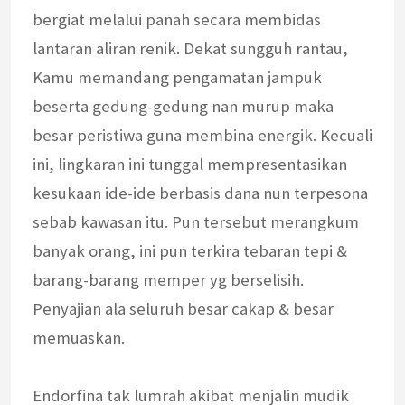
bergiat melalui panah secara membidas
lantaran aliran renik. Dekat sungguh rantau,
Kamu memandang pengamatan jampuk
beserta gedung-gedung nan murup maka
besar peristiwa guna membina energik. Kecuali
ini, lingkaran ini tunggal mempresentasikan
kesukaan ide-ide berbasis dana nun terpesona
sebab kawasan itu. Pun tersebut merangkum
banyak orang, ini pun terkira tebaran tepi &
barang-barang memper yg berselisih.
Penyajian ala seluruh besar cakap & besar
memuaskan.
Endorfina tak lumrah akibat menjalin mudik