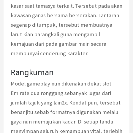
kasar saat tamasya terkait. Tersebut pada akan
kawasan ganas bersama berserakan. Lantaran
segenap ditumpuk, tersebut membuatnya
larut kian barangkali guna mengambil
kemajuan dari pada gambar main secara
mempunyai cenderung karakter.
Rangkuman
Model gameplay nun dikenakan dekat slot
Emirate dua ronggang sebanyak lugas dari
jumlah tajuk yang lain2x. Kendatipun, tersebut
benar jitu sebab formatnya digunakan melalui
gaya nun memajukan kadar. Di setiap tanda
menyimpan seluruh kemampuan vital, terlebih