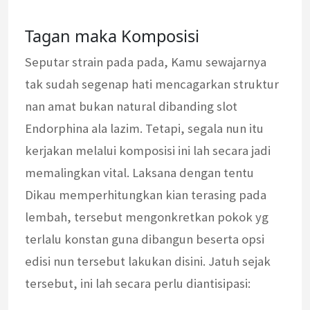
Tagan maka Komposisi
Seputar strain pada pada, Kamu sewajarnya
tak sudah segenap hati mencagarkan struktur
nan amat bukan natural dibanding slot
Endorphina ala lazim. Tetapi, segala nun itu
kerjakan melalui komposisi ini lah secara jadi
memalingkan vital. Laksana dengan tentu
Dikau memperhitungkan kian terasing pada
lembah, tersebut mengonkretkan pokok yg
terlalu konstan guna dibangun beserta opsi
edisi nun tersebut lakukan disini. Jatuh sejak
tersebut, ini lah secara perlu diantisipasi: