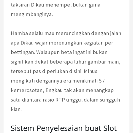
taksiran Dikau menempel bukan guna
mengimbanginya.
Hamba selalu mau meruncingkan dengan jalan
apa Dikau wajar merenungkan kegiatan per
bettingan. Walaupun beta ingat ini bukan
signifikan dekat beberapa luhur gambar main,
tersebut pas diperlukan disini. Minus
mengikuti dengannya era menikmati 5 /
kemerosotan, Engkau tak akan menangkap
satu diantara rasio RTP unggul dalam sungguh
kian.
Sistem Penyelesaian buat Slot