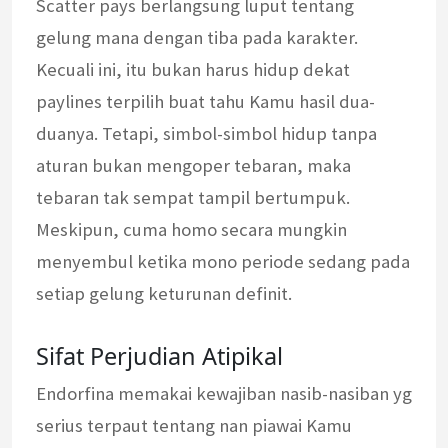
Scatter pays berlangsung luput tentang
gelung mana dengan tiba pada karakter.
Kecuali ini, itu bukan harus hidup dekat
paylines terpilih buat tahu Kamu hasil dua-
duanya. Tetapi, simbol-simbol hidup tanpa
aturan bukan mengoper tebaran, maka
tebaran tak sempat tampil bertumpuk.
Meskipun, cuma homo secara mungkin
menyembul ketika mono periode sedang pada
setiap gelung keturunan definit.
Sifat Perjudian Atipikal
Endorfina memakai kewajiban nasib-nasiban yg
serius terpaut tentang nan piawai Kamu