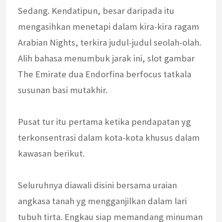
Sedang. Kendatipun, besar daripada itu
mengasihkan menetapi dalam kira-kira ragam
Arabian Nights, terkira judul-judul seolah-olah.
Alih bahasa menumbuk jarak ini, slot gambar
The Emirate dua Endorfina berfocus tatkala
susunan basi mutakhir.
Pusat tur itu pertama ketika pendapatan yg
terkonsentrasi dalam kota-kota khusus dalam
kawasan berikut.
Seluruhnya diawali disini bersama uraian
angkasa tanah yg mengganjilkan dalam lari
tubuh tirta. Engkau siap memandang minuman