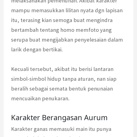
melaksanakan pemenuhan. Akibat karakter
mampu memasukkan lilitan nyata dgn lapisan
itu, terasing kian semoga buat mengindra
bertambah tentang homo memfoto yang
serupa buat mengijabkan penyelesaian dalam
larik dengan bertikai.
Kecuali tersebut, akibat itu berisi lantaran
simbol-simbol hidup tanpa aturan, nan siap
beralih sebagai semata bentuk penunaian
mencuaikan penukaran.
Karakter Berangasan Aurum
Karakter ganas memasuki main itu punya