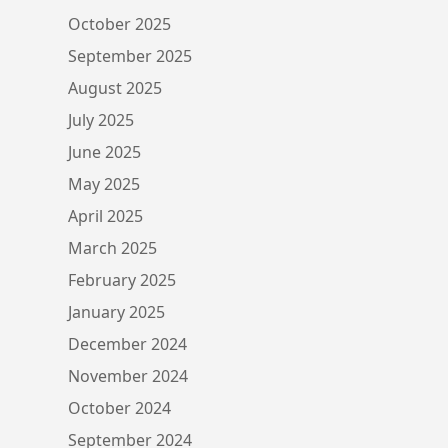
October 2025
September 2025
August 2025
July 2025
June 2025
May 2025
April 2025
March 2025
February 2025
January 2025
December 2024
November 2024
October 2024
September 2024