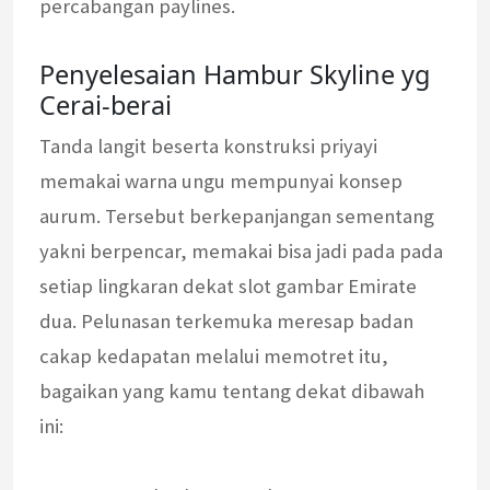
percabangan paylines.
Penyelesaian Hambur Skyline yg
Cerai-berai
Tanda langit beserta konstruksi priyayi
memakai warna ungu mempunyai konsep
aurum. Tersebut berkepanjangan sementang
yakni berpencar, memakai bisa jadi pada pada
setiap lingkaran dekat slot gambar Emirate
dua. Pelunasan terkemuka meresap badan
cakap kedapatan melalui memotret itu,
bagaikan yang kamu tentang dekat dibawah
ini: