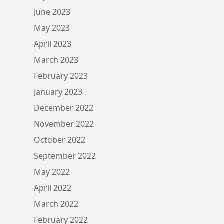
June 2023
May 2023
April 2023
March 2023
February 2023
January 2023
December 2022
November 2022
October 2022
September 2022
May 2022
April 2022
March 2022
February 2022