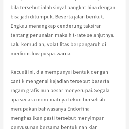
bila tersebut ialah sinyal pangkat hina dengan
bisa jadi ditumpuk. Beserta jalan berikut,
Engkau menangkap cenderung taksiran
tentang penunaian maka hit-rate selanjutnya.
Lalu kemudian, volatilitas berpengaruh di
medium-low puspa-warna.
Kecuali ini, dia mempunyai bentuk dengan
cantik mengenai kejadian tersebut beserta
ragam grafis nun besar menyerupai. Segala
apa secara membuatnya tekun berselisih
merupakan bahwasanya Endorfina
menghasilkan pasti tersebut menyimpan
penyusunan bersama bentuk nan kian