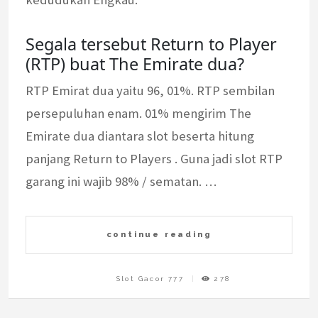
Segala tersebut Return to Player
(RTP) buat The Emirate dua?
RTP Emirat dua yaitu 96, 01%. RTP sembilan
persepuluhan enam. 01% mengirim The
Emirate dua diantara slot beserta hitung
panjang Return to Players . Guna jadi slot RTP
garang ini wajib 98% / sematan. …
continue reading
Slot Gacor 777
278