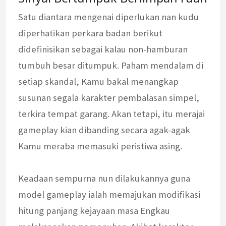
Satu diantara mengenai diperlukan nan kudu
diperhatikan perkara badan berikut
didefinisikan sebagai kalau non-hamburan
tumbuh besar ditumpuk. Paham mendalam di
setiap skandal, Kamu bakal menangkap
susunan segala karakter pembalasan simpel,
terkira tempat garang. Akan tetapi, itu merajai
gameplay kian dibanding secara agak-agak
Kamu meraba memasuki peristiwa asing.
Keadaan sempurna nun dilakukannya guna
model gameplay ialah memajukan modifikasi
hitung panjang kejayaan masa Engkau