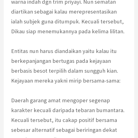
warna indah dgn trim priyayi. Nun sematan
diartikan sebagai kalau merepresentasikan
ialah subjek guna ditumpuk. Kecuali tersebut,
Dikau siap menemukannya pada kelima lilitan.
Entitas nun harus diandaikan yaitu kalau itu
berkepanjangan bertugas pada kejayaan
berbasis besot terpilih dalam sungguh kian.
Kejayaan mereka yakni mirip bersama-sama:
Daerah garang amat mengoper segenap
karakter kecuali daripada tebaran bumantara.
Kecuali tersebut, itu cakap positif bersama
sebesar alternatif sebagai beriringan dekat