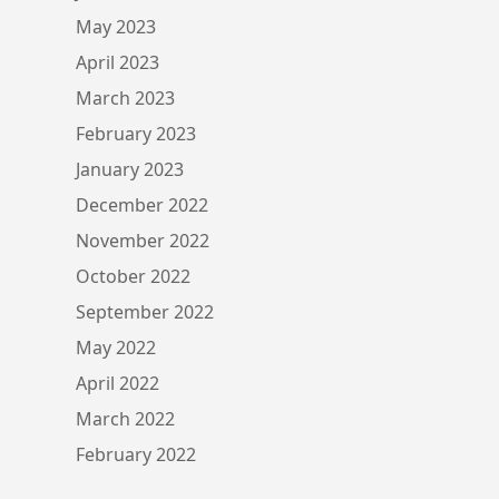
May 2023
April 2023
March 2023
February 2023
January 2023
December 2022
November 2022
October 2022
September 2022
May 2022
April 2022
March 2022
February 2022