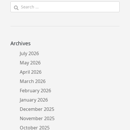
Search
for:
Archives
July 2026
May 2026
April 2026
March 2026
February 2026
January 2026
December 2025
November 2025
October 2025