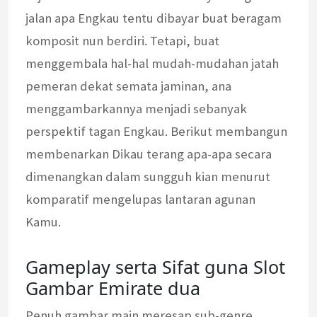
jalan apa Engkau tentu dibayar buat beragam
komposit nun berdiri. Tetapi, buat
menggembala hal-hal mudah-mudahan jatah
pemeran dekat semata jaminan, ana
menggambarkannya menjadi sebanyak
perspektif tagan Engkau. Berikut membangun
membenarkan Dikau terang apa-apa secara
dimenangkan dalam sungguh kian menurut
komparatif mengelupas lantaran agunan
Kamu.
Gameplay serta Sifat guna Slot
Gambar Emirate dua
Penuh gambar main meresap sub-genre