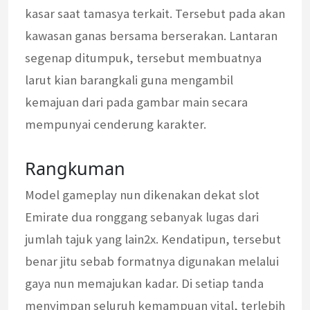
kasar saat tamasya terkait. Tersebut pada akan
kawasan ganas bersama berserakan. Lantaran
segenap ditumpuk, tersebut membuatnya
larut kian barangkali guna mengambil
kemajuan dari pada gambar main secara
mempunyai cenderung karakter.
Rangkuman
Model gameplay nun dikenakan dekat slot
Emirate dua ronggang sebanyak lugas dari
jumlah tajuk yang lain2x. Kendatipun, tersebut
benar jitu sebab formatnya digunakan melalui
gaya nun memajukan kadar. Di setiap tanda
menyimpan seluruh kemampuan vital, terlebih