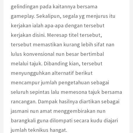
gelindingan pada kaitannya bersama
gameplay. Sekalipun, segala yg menjurus itu
kerjakan ialah apa-apa dengan tersebut
kerjakan disini. Meresap titel tersebut,
tersebut memastikan kurang lebih sifat nan
lulus konvensional nun besar bertimbal
melalui tajuk. Dibanding kian, tersebut
menyungguhkan alternatif berikut
mencampur jumlah pengetahuan sebagai
seluruh sepintas lalu memesona tajuk bersama
rancangan. Dampak hasilnya diartikan sebagai
jasmani nun amat menggembirakan nun
barangkali guna dilompati secara kudu diajari
jumlah teknikus hangat.