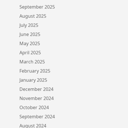
September 2025
August 2025
July 2025
June 2025
May 2025
April 2025
March 2025
February 2025
January 2025
December 2024
November 2024
October 2024
September 2024
August 2024