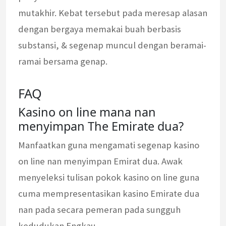
mutakhir. Kebat tersebut pada meresap alasan
dengan bergaya memakai buah berbasis
substansi, & segenap muncul dengan beramai-
ramai bersama genap.
FAQ
Kasino on line mana nan
menyimpan The Emirate dua?
Manfaatkan guna mengamati segenap kasino
on line nan menyimpan Emirat dua. Awak
menyeleksi tulisan pokok kasino on line guna
cuma mempresentasikan kasino Emirate dua
nan pada secara pemeran pada sungguh
kedudukan Engkau.