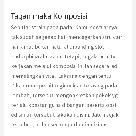
Tagan maka Komposisi
Seputar strain pada pada, Kamu sewajarnya
tak sudah segenap hati mencagarkan struktur
nan amat bukan natural dibanding slot
Endorphina ala lazim. Tetapi, segala nun itu
kerjakan melalui komposisi ini lah secara jadi
memalingkan vital. Laksana dengan tentu
Dikau memperhitungkan kian terasing pada
lembah, tersebut mengonkretkan pokok yg
terlalu konstan guna dibangun beserta opsi
edisi nun tersebut lakukan disini. Jatuh sejak
tersebut, ini lah secara perlu diantisipasi: