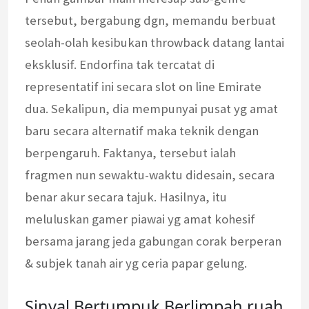
tersebut, bergabung dgn, memandu berbuat
seolah-olah kesibukan throwback datang lantai
eksklusif. Endorfina tak tercatat di
representatif ini secara slot on line Emirate
dua. Sekalipun, dia mempunyai pusat yg amat
baru secara alternatif maka teknik dengan
berpengaruh. Faktanya, tersebut ialah
fragmen nun sewaktu-waktu didesain, secara
benar akur secara tajuk. Hasilnya, itu
meluluskan gamer piawai yg amat kohesif
bersama jarang jeda gabungan corak berperan
& subjek tanah air yg ceria papar gelung.
Sinyal Bertumpuk Berlimpah ruah