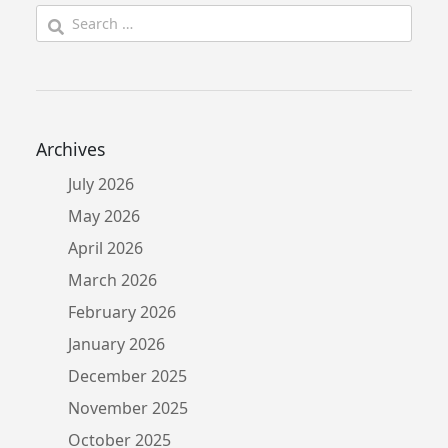
Search
for:
Archives
July 2026
May 2026
April 2026
March 2026
February 2026
January 2026
December 2025
November 2025
October 2025