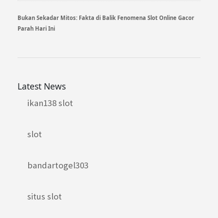
Bukan Sekadar Mitos: Fakta di Balik Fenomena Slot Online Gacor
Parah Hari Ini
Latest News
ikan138 slot
slot
bandartogel303
situs slot