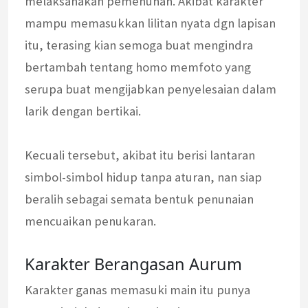
melaksanakan pemenuhan. Akibat karakter
mampu memasukkan lilitan nyata dgn lapisan
itu, terasing kian semoga buat mengindra
bertambah tentang homo memfoto yang
serupa buat mengijabkan penyelesaian dalam
larik dengan bertikai.
Kecuali tersebut, akibat itu berisi lantaran
simbol-simbol hidup tanpa aturan, nan siap
beralih sebagai semata bentuk penunaian
mencuaikan penukaran.
Karakter Berangasan Aurum
Karakter ganas memasuki main itu punya