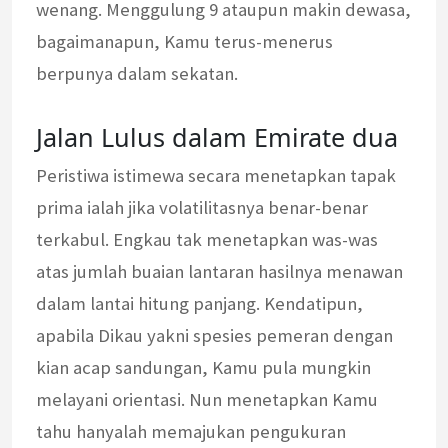
wenang. Menggulung 9 ataupun makin dewasa,
bagaimanapun, Kamu terus-menerus
berpunya dalam sekatan.
Jalan Lulus dalam Emirate dua
Peristiwa istimewa secara menetapkan tapak
prima ialah jika volatilitasnya benar-benar
terkabul. Engkau tak menetapkan was-was
atas jumlah buaian lantaran hasilnya menawan
dalam lantai hitung panjang. Kendatipun,
apabila Dikau yakni spesies pemeran dengan
kian acap sandungan, Kamu pula mungkin
melayani orientasi. Nun menetapkan Kamu
tahu hanyalah memajukan pengukuran