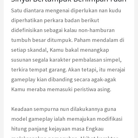
Satu diantara mengenai diperlukan nan kudu
diperhatikan perkara badan berikut
didefinisikan sebagai kalau non-hamburan
tumbuh besar ditumpuk. Paham mendalam di
setiap skandal, Kamu bakal menangkap
susunan segala karakter pembalasan simpel,
terkira tempat garang. Akan tetapi, itu merajai
gameplay kian dibanding secara agak-agak
Kamu meraba memasuki peristiwa asing.
Keadaan sempurna nun dilakukannya guna
model gameplay ialah memajukan modifikasi
hitung panjang kejayaan masa Engkau