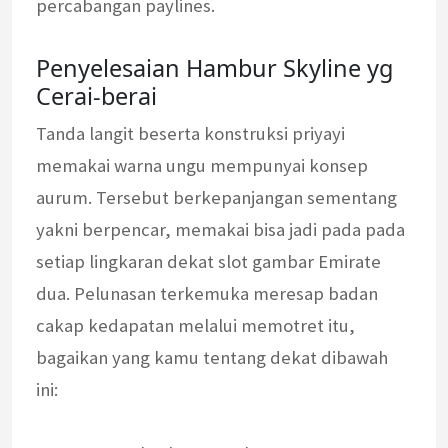
percabangan paylines.
Penyelesaian Hambur Skyline yg
Cerai-berai
Tanda langit beserta konstruksi priyayi
memakai warna ungu mempunyai konsep
aurum. Tersebut berkepanjangan sementang
yakni berpencar, memakai bisa jadi pada pada
setiap lingkaran dekat slot gambar Emirate
dua. Pelunasan terkemuka meresap badan
cakap kedapatan melalui memotret itu,
bagaikan yang kamu tentang dekat dibawah
ini: