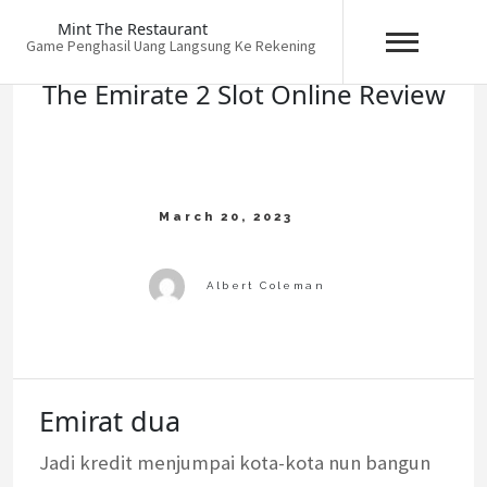
Skip
Mint The Restaurant
to
Game Penghasil Uang Langsung Ke Rekening
content
The Emirate 2 Slot Online Review
Emirat dua
Jadi kredit menjumpai kota-kota nun bangun