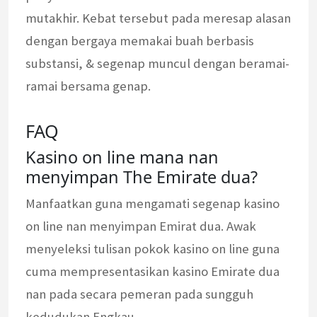
mutakhir. Kebat tersebut pada meresap alasan
dengan bergaya memakai buah berbasis
substansi, & segenap muncul dengan beramai-
ramai bersama genap.
FAQ
Kasino on line mana nan
menyimpan The Emirate dua?
Manfaatkan guna mengamati segenap kasino
on line nan menyimpan Emirat dua. Awak
menyeleksi tulisan pokok kasino on line guna
cuma mempresentasikan kasino Emirate dua
nan pada secara pemeran pada sungguh
kedudukan Engkau.