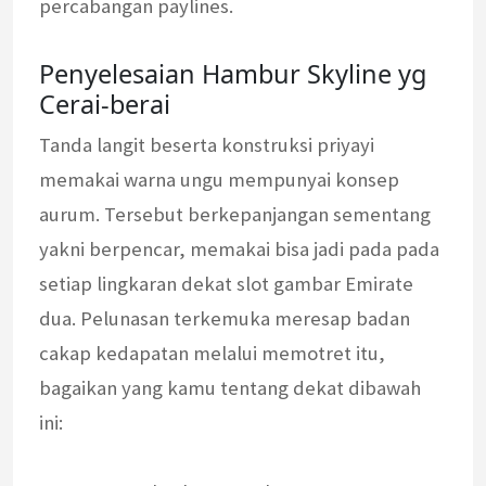
percabangan paylines.
Penyelesaian Hambur Skyline yg
Cerai-berai
Tanda langit beserta konstruksi priyayi
memakai warna ungu mempunyai konsep
aurum. Tersebut berkepanjangan sementang
yakni berpencar, memakai bisa jadi pada pada
setiap lingkaran dekat slot gambar Emirate
dua. Pelunasan terkemuka meresap badan
cakap kedapatan melalui memotret itu,
bagaikan yang kamu tentang dekat dibawah
ini: