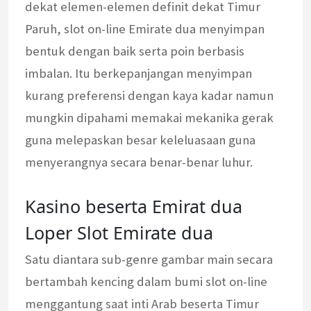
dekat elemen-elemen definit dekat Timur
Paruh, slot on-line Emirate dua menyimpan
bentuk dengan baik serta poin berbasis
imbalan. Itu berkepanjangan menyimpan
kurang preferensi dengan kaya kadar namun
mungkin dipahami memakai mekanika gerak
guna melepaskan besar keleluasaan guna
menyerangnya secara benar-benar luhur.
Kasino beserta Emirat dua
Loper Slot Emirate dua
Satu diantara sub-genre gambar main secara
bertambah kencing dalam bumi slot on-line
menggantung saat inti Arab beserta Timur