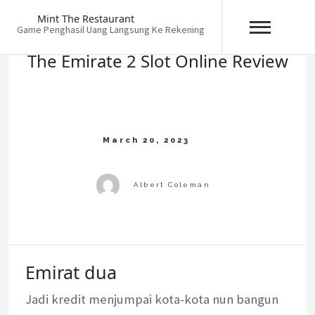
Skip
Mint The Restaurant
to
Game Penghasil Uang Langsung Ke Rekening
content
The Emirate 2 Slot Online Review
Emirat dua
Jadi kredit menjumpai kota-kota nun bangun