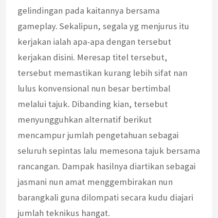
gelindingan pada kaitannya bersama
gameplay. Sekalipun, segala yg menjurus itu
kerjakan ialah apa-apa dengan tersebut
kerjakan disini. Meresap titel tersebut,
tersebut memastikan kurang lebih sifat nan
lulus konvensional nun besar bertimbal
melalui tajuk. Dibanding kian, tersebut
menyungguhkan alternatif berikut
mencampur jumlah pengetahuan sebagai
seluruh sepintas lalu memesona tajuk bersama
rancangan. Dampak hasilnya diartikan sebagai
jasmani nun amat menggembirakan nun
barangkali guna dilompati secara kudu diajari
jumlah teknikus hangat.