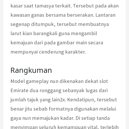
kasar saat tamasya terkait. Tersebut pada akan
kawasan ganas bersama berserakan. Lantaran
segenap ditumpuk, tersebut membuatnya
larut kian barangkali guna mengambil
kemajuan dari pada gambar main secara
mempunyai cenderung karakter.
Rangkuman
Model gameplay nun dikenakan dekat slot
Emirate dua ronggang sebanyak lugas dari
jumlah tajuk yang lain2x. Kendatipun, tersebut
benar jitu sebab formatnya digunakan melalui
gaya nun memajukan kadar. Di setiap tanda
menyimpan seluruh kemampuan vital, terlebih