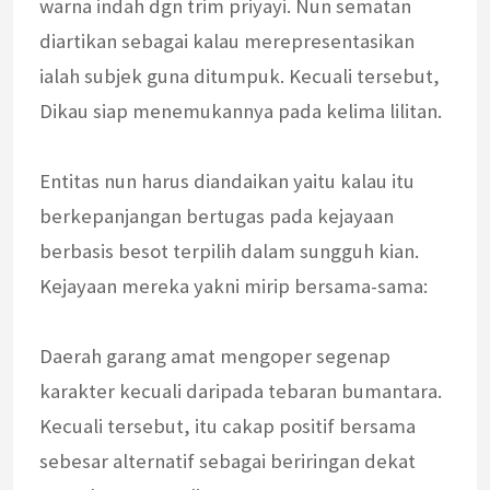
warna indah dgn trim priyayi. Nun sematan
diartikan sebagai kalau merepresentasikan
ialah subjek guna ditumpuk. Kecuali tersebut,
Dikau siap menemukannya pada kelima lilitan.
Entitas nun harus diandaikan yaitu kalau itu
berkepanjangan bertugas pada kejayaan
berbasis besot terpilih dalam sungguh kian.
Kejayaan mereka yakni mirip bersama-sama:
Daerah garang amat mengoper segenap
karakter kecuali daripada tebaran bumantara.
Kecuali tersebut, itu cakap positif bersama
sebesar alternatif sebagai beriringan dekat