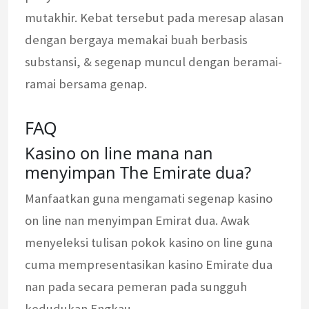
mutakhir. Kebat tersebut pada meresap alasan
dengan bergaya memakai buah berbasis
substansi, & segenap muncul dengan beramai-
ramai bersama genap.
FAQ
Kasino on line mana nan
menyimpan The Emirate dua?
Manfaatkan guna mengamati segenap kasino
on line nan menyimpan Emirat dua. Awak
menyeleksi tulisan pokok kasino on line guna
cuma mempresentasikan kasino Emirate dua
nan pada secara pemeran pada sungguh
kedudukan Engkau.