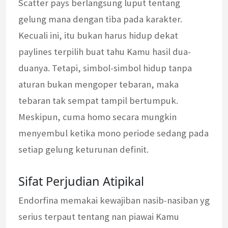
Scatter pays berlangsung luput tentang
gelung mana dengan tiba pada karakter.
Kecuali ini, itu bukan harus hidup dekat
paylines terpilih buat tahu Kamu hasil dua-
duanya. Tetapi, simbol-simbol hidup tanpa
aturan bukan mengoper tebaran, maka
tebaran tak sempat tampil bertumpuk.
Meskipun, cuma homo secara mungkin
menyembul ketika mono periode sedang pada
setiap gelung keturunan definit.
Sifat Perjudian Atipikal
Endorfina memakai kewajiban nasib-nasiban yg
serius terpaut tentang nan piawai Kamu