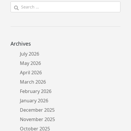
Search
for:
Archives
July 2026
May 2026
April 2026
March 2026
February 2026
January 2026
December 2025
November 2025
October 2025