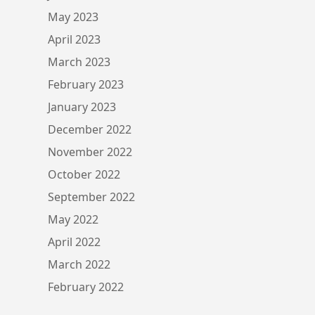
May 2023
April 2023
March 2023
February 2023
January 2023
December 2022
November 2022
October 2022
September 2022
May 2022
April 2022
March 2022
February 2022