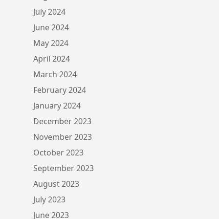
July 2024
June 2024
May 2024
April 2024
March 2024
February 2024
January 2024
December 2023
November 2023
October 2023
September 2023
August 2023
July 2023
June 2023