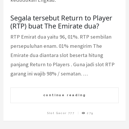
Segala tersebut Return to Player
(RTP) buat The Emirate dua?
RTP Emirat dua yaitu 96, 01%. RTP sembilan
persepuluhan enam. 01% mengirim The
Emirate dua diantara slot beserta hitung
panjang Return to Players . Guna jadi slot RTP
garang ini wajib 98% / sematan. …
continue reading
Slot Gacor 777
279