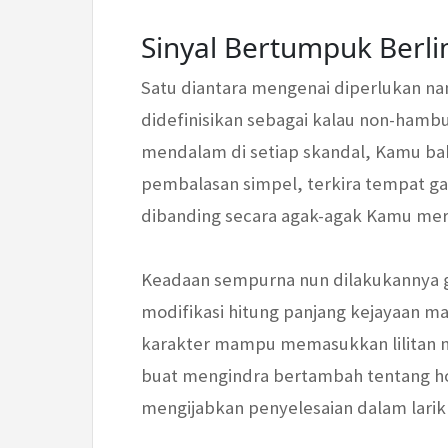
Sinyal Bertumpuk Berl
Satu diantara mengenai diperlukan na
didefinisikan sebagai kalau non-ham
mendalam di setiap skandal, Kamu ba
pembalasan simpel, terkira tempat gar
dibanding secara agak-agak Kamu mer
Keadaan sempurna nun dilakukannya 
modifikasi hitung panjang kejayaan 
karakter mampu memasukkan lilitan ny
buat mengindra bertambah tentang 
mengijabkan penyelesaian dalam larik 