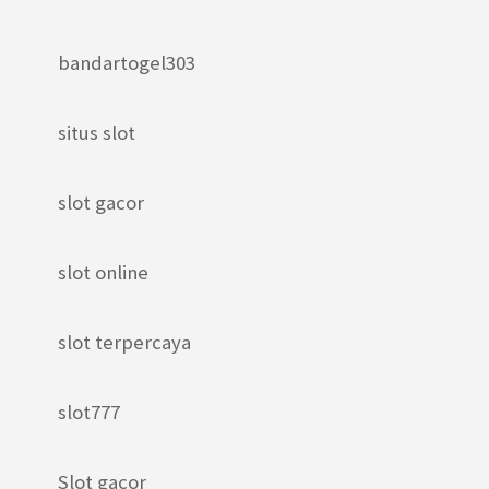
bandartogel303
situs slot
slot gacor
slot online
slot terpercaya
slot777
Slot gacor