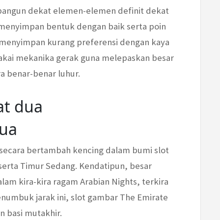
 bangun dekat elemen-elemen definit dekat
a menyimpan bentuk dengan baik serta poin
n menyimpan kurang preferensi dengan kaya
kai mekanika gerak guna melepaskan besar
a benar-benar luhur.
at dua
dua
 secara bertambah kencing dalam bumi slot
eserta Timur Sedang. Kendatipun, besar
am kira-kira ragam Arabian Nights, terkira
menumbuk jarak ini, slot gambar The Emirate
n basi mutakhir.