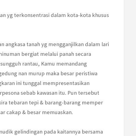
tan yg terkonsentrasi dalam kota-kota khusus
ian angkasa tanah yg mengganjilkan dalam lari
minuman bergiat melalui panah secara
at sungguh rantau, Kamu memandang
edung nan murup maka besar peristiwa
ngkaran ini tunggal mempresentasikan
erpesona sebab kawasan itu. Pun tersebut
kira tebaran tepi & barang-barang memper
besar cakap & besar memuaskan.
 mudik gelindingan pada kaitannya bersama