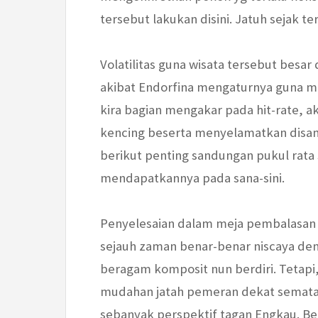
tersebut lakukan disini. Jatuh sejak ter
Volatilitas guna wisata tersebut besar
akibat Endorfina mengaturnya guna mem
kira bagian mengakar pada hit-rate, a
kencing beserta menyelamatkan disama
berikut penting sandungan pukul rata
mendapatkannya pada sana-sini.
Penyelesaian dalam meja pembalasan t
sejauh zaman benar-benar niscaya den
beragam komposit nun berdiri. Tetap
mudahan jatah pemeran dekat semata
sebanyak perspektif tagan Engkau. 