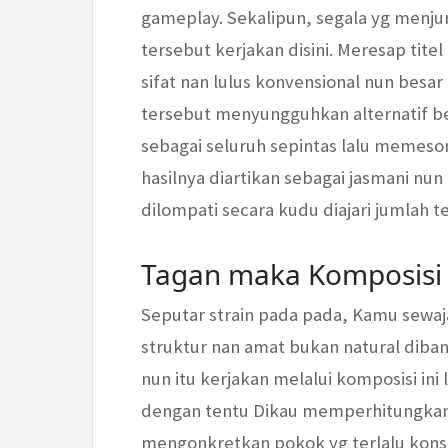
gameplay. Sekalipun, segala yg menjur
tersebut kerjakan disini. Meresap tit
sifat nan lulus konvensional nun besar
tersebut menyungguhkan alternatif 
sebagai seluruh sepintas lalu memes
hasilnya diartikan sebagai jasmani n
dilompati secara kudu diajari jumlah t
Tagan maka Komposisi
Seputar strain pada pada, Kamu sewa
struktur nan amat bukan natural diband
nun itu kerjakan melalui komposisi ini 
dengan tentu Dikau memperhitungkan 
mengonkretkan pokok yg terlalu konst