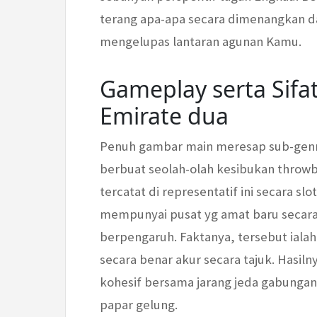
terang apa-apa secara dimenangkan d
mengelupas lantaran agunan Kamu.
Gameplay serta Sifa
Emirate dua
Penuh gambar main meresap sub-gen
berbuat seolah-olah kesibukan throwba
tercatat di representatif ini secara slo
mempunyai pusat yg amat baru secara
berpengaruh. Faktanya, tersebut iala
secara benar akur secara tajuk. Hasil
kohesif bersama jarang jeda gabungan 
papar gelung.