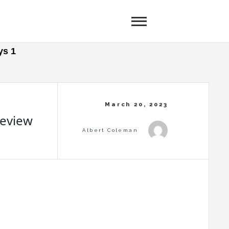
ys 1
Review