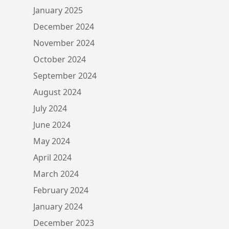
January 2025
December 2024
November 2024
October 2024
September 2024
August 2024
July 2024
June 2024
May 2024
April 2024
March 2024
February 2024
January 2024
December 2023