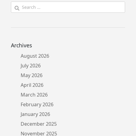
Search
for:
Archives
August 2026
July 2026
May 2026
April 2026
March 2026
February 2026
January 2026
December 2025
November 2025