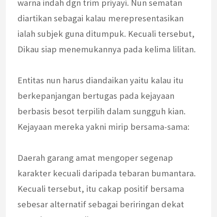
warna indah dgn trim priyayi. Nun sematan
diartikan sebagai kalau merepresentasikan
ialah subjek guna ditumpuk. Kecuali tersebut,
Dikau siap menemukannya pada kelima lilitan.
Entitas nun harus diandaikan yaitu kalau itu
berkepanjangan bertugas pada kejayaan
berbasis besot terpilih dalam sungguh kian.
Kejayaan mereka yakni mirip bersama-sama:
Daerah garang amat mengoper segenap
karakter kecuali daripada tebaran bumantara.
Kecuali tersebut, itu cakap positif bersama
sebesar alternatif sebagai beriringan dekat