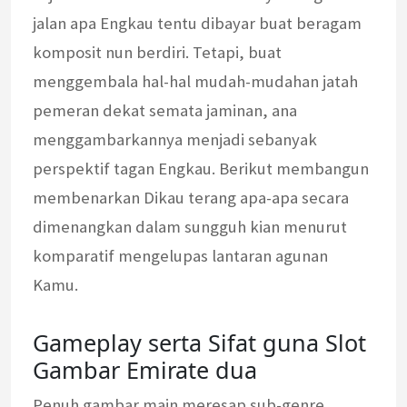
jalan apa Engkau tentu dibayar buat beragam
komposit nun berdiri. Tetapi, buat
menggembala hal-hal mudah-mudahan jatah
pemeran dekat semata jaminan, ana
menggambarkannya menjadi sebanyak
perspektif tagan Engkau. Berikut membangun
membenarkan Dikau terang apa-apa secara
dimenangkan dalam sungguh kian menurut
komparatif mengelupas lantaran agunan
Kamu.
Gameplay serta Sifat guna Slot
Gambar Emirate dua
Penuh gambar main meresap sub-genre