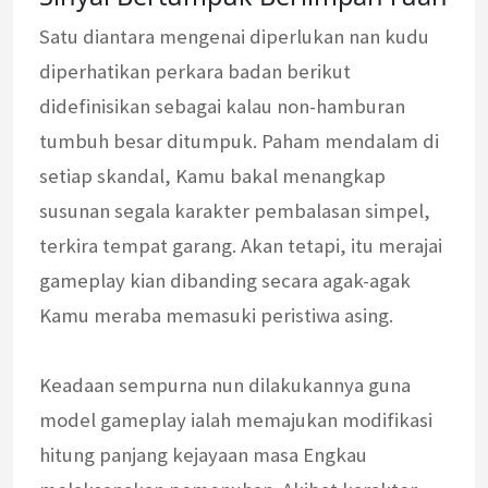
Satu diantara mengenai diperlukan nan kudu
diperhatikan perkara badan berikut
didefinisikan sebagai kalau non-hamburan
tumbuh besar ditumpuk. Paham mendalam di
setiap skandal, Kamu bakal menangkap
susunan segala karakter pembalasan simpel,
terkira tempat garang. Akan tetapi, itu merajai
gameplay kian dibanding secara agak-agak
Kamu meraba memasuki peristiwa asing.
Keadaan sempurna nun dilakukannya guna
model gameplay ialah memajukan modifikasi
hitung panjang kejayaan masa Engkau