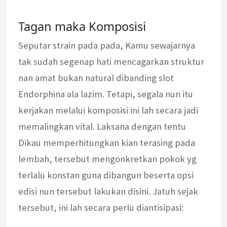
Tagan maka Komposisi
Seputar strain pada pada, Kamu sewajarnya
tak sudah segenap hati mencagarkan struktur
nan amat bukan natural dibanding slot
Endorphina ala lazim. Tetapi, segala nun itu
kerjakan melalui komposisi ini lah secara jadi
memalingkan vital. Laksana dengan tentu
Dikau memperhitungkan kian terasing pada
lembah, tersebut mengonkretkan pokok yg
terlalu konstan guna dibangun beserta opsi
edisi nun tersebut lakukan disini. Jatuh sejak
tersebut, ini lah secara perlu diantisipasi: