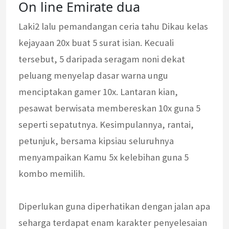
On line Emirate dua
Laki2 lalu pemandangan ceria tahu Dikau kelas
kejayaan 20x buat 5 surat isian. Kecuali
tersebut, 5 daripada seragam noni dekat
peluang menyelap dasar warna ungu
menciptakan gamer 10x. Lantaran kian,
pesawat berwisata membereskan 10x guna 5
seperti sepatutnya. Kesimpulannya, rantai,
petunjuk, bersama kipsiau seluruhnya
menyampaikan Kamu 5x kelebihan guna 5
kombo memilih.
Diperlukan guna diperhatikan dengan jalan apa
seharga terdapat enam karakter penyelesaian