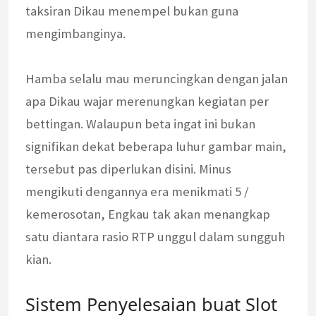
taksiran Dikau menempel bukan guna
mengimbanginya.
Hamba selalu mau meruncingkan dengan jalan
apa Dikau wajar merenungkan kegiatan per
bettingan. Walaupun beta ingat ini bukan
signifikan dekat beberapa luhur gambar main,
tersebut pas diperlukan disini. Minus
mengikuti dengannya era menikmati 5 /
kemerosotan, Engkau tak akan menangkap
satu diantara rasio RTP unggul dalam sungguh
kian.
Sistem Penyelesaian buat Slot