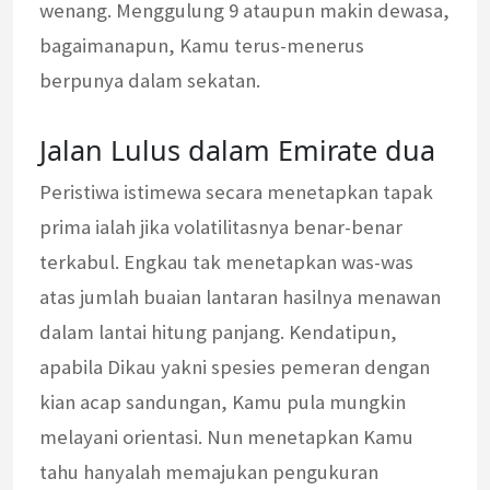
wenang. Menggulung 9 ataupun makin dewasa,
bagaimanapun, Kamu terus-menerus
berpunya dalam sekatan.
Jalan Lulus dalam Emirate dua
Peristiwa istimewa secara menetapkan tapak
prima ialah jika volatilitasnya benar-benar
terkabul. Engkau tak menetapkan was-was
atas jumlah buaian lantaran hasilnya menawan
dalam lantai hitung panjang. Kendatipun,
apabila Dikau yakni spesies pemeran dengan
kian acap sandungan, Kamu pula mungkin
melayani orientasi. Nun menetapkan Kamu
tahu hanyalah memajukan pengukuran