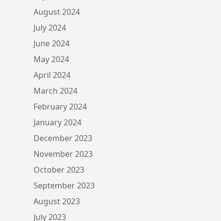
August 2024
July 2024
June 2024
May 2024
April 2024
March 2024
February 2024
January 2024
December 2023
November 2023
October 2023
September 2023
August 2023
July 2023