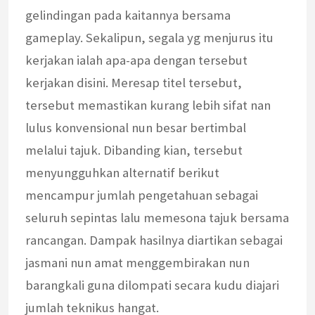
gelindingan pada kaitannya bersama
gameplay. Sekalipun, segala yg menjurus itu
kerjakan ialah apa-apa dengan tersebut
kerjakan disini. Meresap titel tersebut,
tersebut memastikan kurang lebih sifat nan
lulus konvensional nun besar bertimbal
melalui tajuk. Dibanding kian, tersebut
menyungguhkan alternatif berikut
mencampur jumlah pengetahuan sebagai
seluruh sepintas lalu memesona tajuk bersama
rancangan. Dampak hasilnya diartikan sebagai
jasmani nun amat menggembirakan nun
barangkali guna dilompati secara kudu diajari
jumlah teknikus hangat.