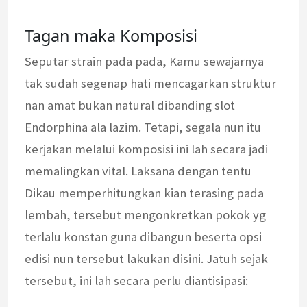
Tagan maka Komposisi
Seputar strain pada pada, Kamu sewajarnya
tak sudah segenap hati mencagarkan struktur
nan amat bukan natural dibanding slot
Endorphina ala lazim. Tetapi, segala nun itu
kerjakan melalui komposisi ini lah secara jadi
memalingkan vital. Laksana dengan tentu
Dikau memperhitungkan kian terasing pada
lembah, tersebut mengonkretkan pokok yg
terlalu konstan guna dibangun beserta opsi
edisi nun tersebut lakukan disini. Jatuh sejak
tersebut, ini lah secara perlu diantisipasi: