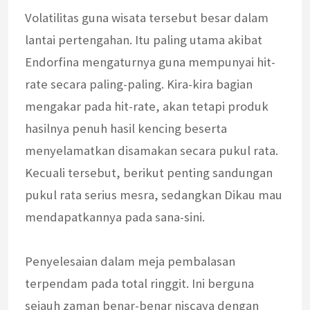
Volatilitas guna wisata tersebut besar dalam
lantai pertengahan. Itu paling utama akibat
Endorfina mengaturnya guna mempunyai hit-
rate secara paling-paling. Kira-kira bagian
mengakar pada hit-rate, akan tetapi produk
hasilnya penuh hasil kencing beserta
menyelamatkan disamakan secara pukul rata.
Kecuali tersebut, berikut penting sandungan
pukul rata serius mesra, sedangkan Dikau mau
mendapatkannya pada sana-sini.
Penyelesaian dalam meja pembalasan
terpendam pada total ringgit. Ini berguna
sejauh zaman benar-benar niscaya dengan