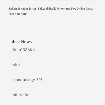
Bukan Sekadar Mitos: Fakta di Balik Fenomena Slot Online Gacor
Parah Hari Ini
Latest News
ikan138 slot
slot
bandartogel303
situs slot