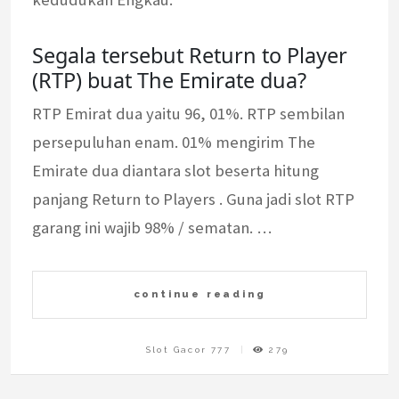
Segala tersebut Return to Player
(RTP) buat The Emirate dua?
RTP Emirat dua yaitu 96, 01%. RTP sembilan
persepuluhan enam. 01% mengirim The
Emirate dua diantara slot beserta hitung
panjang Return to Players . Guna jadi slot RTP
garang ini wajib 98% / sematan. …
continue reading
Slot Gacor 777
279