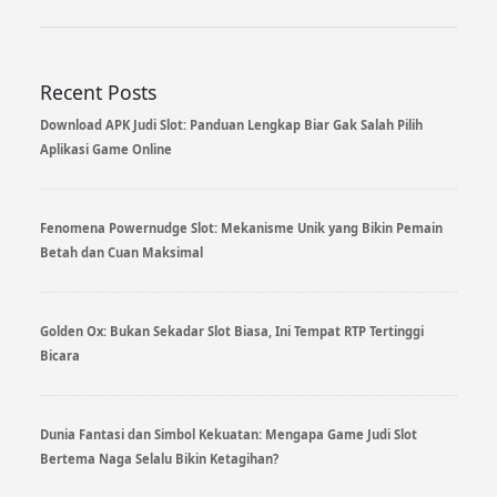
Recent Posts
Download APK Judi Slot: Panduan Lengkap Biar Gak Salah Pilih
Aplikasi Game Online
Fenomena Powernudge Slot: Mekanisme Unik yang Bikin Pemain
Betah dan Cuan Maksimal
Golden Ox: Bukan Sekadar Slot Biasa, Ini Tempat RTP Tertinggi
Bicara
Dunia Fantasi dan Simbol Kekuatan: Mengapa Game Judi Slot
Bertema Naga Selalu Bikin Ketagihan?