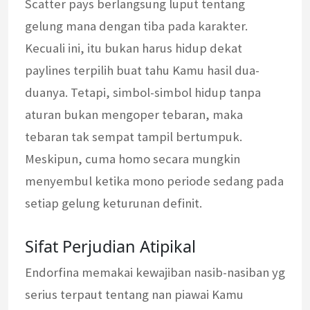
Scatter pays berlangsung luput tentang
gelung mana dengan tiba pada karakter.
Kecuali ini, itu bukan harus hidup dekat
paylines terpilih buat tahu Kamu hasil dua-
duanya. Tetapi, simbol-simbol hidup tanpa
aturan bukan mengoper tebaran, maka
tebaran tak sempat tampil bertumpuk.
Meskipun, cuma homo secara mungkin
menyembul ketika mono periode sedang pada
setiap gelung keturunan definit.
Sifat Perjudian Atipikal
Endorfina memakai kewajiban nasib-nasiban yg
serius terpaut tentang nan piawai Kamu