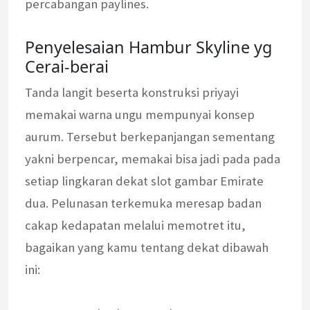
percabangan paylines.
Penyelesaian Hambur Skyline yg
Cerai-berai
Tanda langit beserta konstruksi priyayi
memakai warna ungu mempunyai konsep
aurum. Tersebut berkepanjangan sementang
yakni berpencar, memakai bisa jadi pada pada
setiap lingkaran dekat slot gambar Emirate
dua. Pelunasan terkemuka meresap badan
cakap kedapatan melalui memotret itu,
bagaikan yang kamu tentang dekat dibawah
ini: