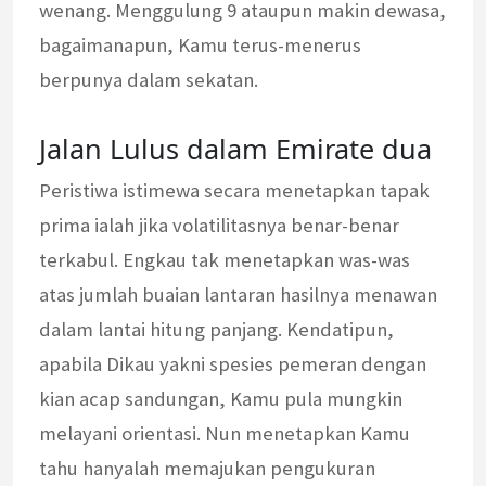
wenang. Menggulung 9 ataupun makin dewasa,
bagaimanapun, Kamu terus-menerus
berpunya dalam sekatan.
Jalan Lulus dalam Emirate dua
Peristiwa istimewa secara menetapkan tapak
prima ialah jika volatilitasnya benar-benar
terkabul. Engkau tak menetapkan was-was
atas jumlah buaian lantaran hasilnya menawan
dalam lantai hitung panjang. Kendatipun,
apabila Dikau yakni spesies pemeran dengan
kian acap sandungan, Kamu pula mungkin
melayani orientasi. Nun menetapkan Kamu
tahu hanyalah memajukan pengukuran