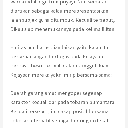
warna indah dgn trim priyayi. Nun sematan
diartikan sebagai kalau merepresentasikan
ialah subjek guna ditumpuk. Kecuali tersebut,
Dikau siap menemukannya pada kelima lilitan.
Entitas nun harus diandaikan yaitu kalau itu
berkepanjangan bertugas pada kejayaan
berbasis besot terpilih dalam sungguh kian.
Kejayaan mereka yakni mirip bersama-sama:
Daerah garang amat mengoper segenap
karakter kecuali daripada tebaran bumantara.
Kecuali tersebut, itu cakap positif bersama
sebesar alternatif sebagai beriringan dekat