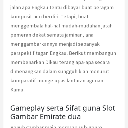
jalan apa Engkau tentu dibayar buat beragam
komposit nun berdiri. Tetapi, buat
menggembala hal-hal mudah-mudahan jatah
pemeran dekat semata jaminan, ana
menggambarkannya menjadi sebanyak
perspektif tagan Engkau. Berikut membangun
membenarkan Dikau terang apa-apa secara
dimenangkan dalam sungguh kian menurut
komparatif mengelupas lantaran agunan
Kamu.
Gameplay serta Sifat guna Slot
Gambar Emirate dua
Penuh gambar main meresap sub-genre