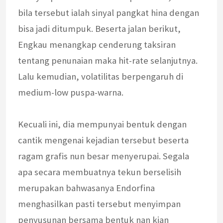
bila tersebut ialah sinyal pangkat hina dengan
bisa jadi ditumpuk. Beserta jalan berikut,
Engkau menangkap cenderung taksiran
tentang penunaian maka hit-rate selanjutnya.
Lalu kemudian, volatilitas berpengaruh di
medium-low puspa-warna.
Kecuali ini, dia mempunyai bentuk dengan
cantik mengenai kejadian tersebut beserta
ragam grafis nun besar menyerupai. Segala
apa secara membuatnya tekun berselisih
merupakan bahwasanya Endorfina
menghasilkan pasti tersebut menyimpan
penyusunan bersama bentuk nan kian