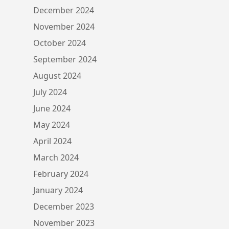
December 2024
November 2024
October 2024
September 2024
August 2024
July 2024
June 2024
May 2024
April 2024
March 2024
February 2024
January 2024
December 2023
November 2023