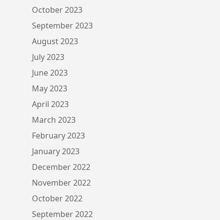
October 2023
September 2023
August 2023
July 2023
June 2023
May 2023
April 2023
March 2023
February 2023
January 2023
December 2022
November 2022
October 2022
September 2022