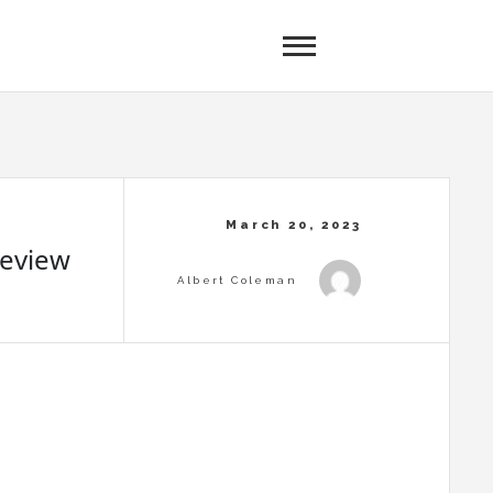
Review