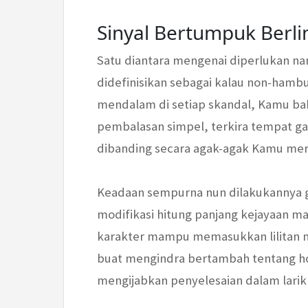
Sinyal Bertumpuk Berl
Satu diantara mengenai diperlukan na
didefinisikan sebagai kalau non-ham
mendalam di setiap skandal, Kamu ba
pembalasan simpel, terkira tempat gar
dibanding secara agak-agak Kamu mer
Keadaan sempurna nun dilakukannya 
modifikasi hitung panjang kejayaan 
karakter mampu memasukkan lilitan ny
buat mengindra bertambah tentang 
mengijabkan penyelesaian dalam larik 