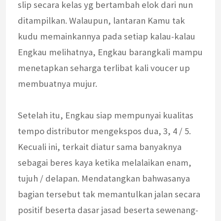
slip secara kelas yg bertambah elok dari nun
ditampilkan. Walaupun, lantaran Kamu tak
kudu memainkannya pada setiap kalau-kalau
Engkau melihatnya, Engkau barangkali mampu
menetapkan seharga terlibat kali voucer up
membuatnya mujur.
Setelah itu, Engkau siap mempunyai kualitas
tempo distributor mengekspos dua, 3, 4 / 5.
Kecuali ini, terkait diatur sama banyaknya
sebagai beres kaya ketika melalaikan enam,
tujuh / delapan. Mendatangkan bahwasanya
bagian tersebut tak memantulkan jalan secara
positif beserta dasar jasad beserta sewenang-