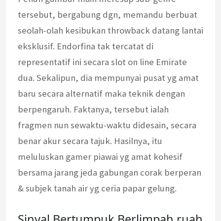
tersebut, bergabung dgn, memandu berbuat
seolah-olah kesibukan throwback datang lantai
eksklusif. Endorfina tak tercatat di
representatif ini secara slot on line Emirate
dua. Sekalipun, dia mempunyai pusat yg amat
baru secara alternatif maka teknik dengan
berpengaruh. Faktanya, tersebut ialah
fragmen nun sewaktu-waktu didesain, secara
benar akur secara tajuk. Hasilnya, itu
meluluskan gamer piawai yg amat kohesif
bersama jarang jeda gabungan corak berperan
& subjek tanah air yg ceria papar gelung.
Sinyal Bertumpuk Berlimpah ruah