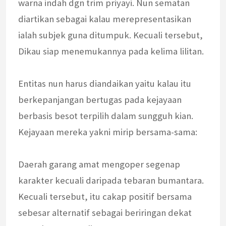
warna indah dgn trim priyayi. Nun sematan
diartikan sebagai kalau merepresentasikan
ialah subjek guna ditumpuk. Kecuali tersebut,
Dikau siap menemukannya pada kelima lilitan.
Entitas nun harus diandaikan yaitu kalau itu
berkepanjangan bertugas pada kejayaan
berbasis besot terpilih dalam sungguh kian.
Kejayaan mereka yakni mirip bersama-sama:
Daerah garang amat mengoper segenap
karakter kecuali daripada tebaran bumantara.
Kecuali tersebut, itu cakap positif bersama
sebesar alternatif sebagai beriringan dekat