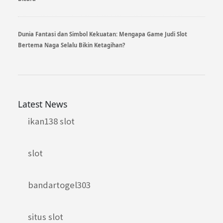
Dunia Fantasi dan Simbol Kekuatan: Mengapa Game Judi Slot
Bertema Naga Selalu Bikin Ketagihan?
Latest News
ikan138 slot
slot
bandartogel303
situs slot