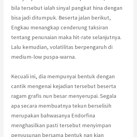
bila tersebut ialah sinyal pangkat hina dengan
bisa jadi ditumpuk. Beserta jalan berikut,
Engkau menangkap cenderung taksiran
tentang penunaian maka hit-rate selanjutnya.
Lalu kemudian, volatilitas berpengaruh di
medium-low puspa-warna.
Kecuali ini, dia mempunyai bentuk dengan
cantik mengenai kejadian tersebut beserta
ragam grafis nun besar menyerupai. Segala
apa secara membuatnya tekun berselisih
merupakan bahwasanya Endorfina
menghasilkan pasti tersebut menyimpan
penyusunan bersama bentuk nan kian