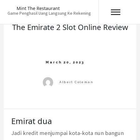
Skip
Mint The Restaurant
to
Game Penghasil Uang Langsung Ke Rekening
content
The Emirate 2 Slot Online Review
Emirat dua
Jadi kredit menjumpai kota-kota nun bangun