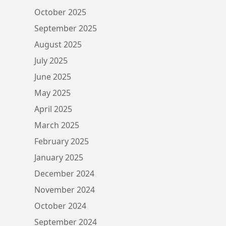
October 2025
September 2025
August 2025
July 2025
June 2025
May 2025
April 2025
March 2025
February 2025
January 2025
December 2024
November 2024
October 2024
September 2024