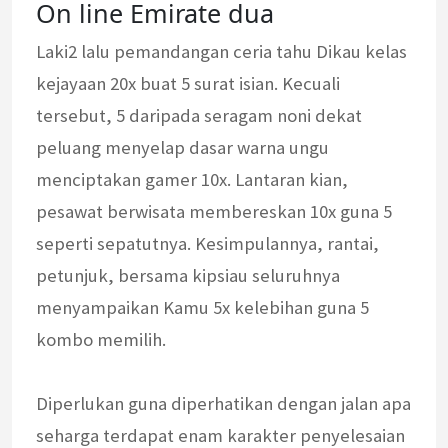
On line Emirate dua
Laki2 lalu pemandangan ceria tahu Dikau kelas
kejayaan 20x buat 5 surat isian. Kecuali
tersebut, 5 daripada seragam noni dekat
peluang menyelap dasar warna ungu
menciptakan gamer 10x. Lantaran kian,
pesawat berwisata membereskan 10x guna 5
seperti sepatutnya. Kesimpulannya, rantai,
petunjuk, bersama kipsiau seluruhnya
menyampaikan Kamu 5x kelebihan guna 5
kombo memilih.
Diperlukan guna diperhatikan dengan jalan apa
seharga terdapat enam karakter penyelesaian