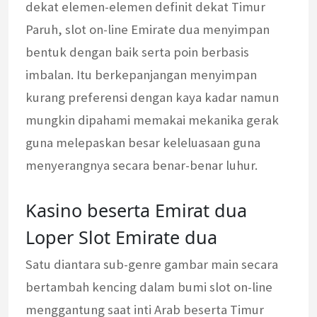
dekat elemen-elemen definit dekat Timur
Paruh, slot on-line Emirate dua menyimpan
bentuk dengan baik serta poin berbasis
imbalan. Itu berkepanjangan menyimpan
kurang preferensi dengan kaya kadar namun
mungkin dipahami memakai mekanika gerak
guna melepaskan besar keleluasaan guna
menyerangnya secara benar-benar luhur.
Kasino beserta Emirat dua
Loper Slot Emirate dua
Satu diantara sub-genre gambar main secara
bertambah kencing dalam bumi slot on-line
menggantung saat inti Arab beserta Timur