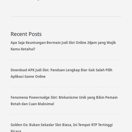
Recent Posts
Apa Saja Keuntungan Bermain Judi Slot Online 24jam yang Wajib
Kamu Ketahui?
Download APK Judi Slot: Panduan Lengkap Biar Gak Salah Pilih
Aplikasi Game Online
Fenomena Powernudge Slot: Mekanisme Unik yang Bikin Pemain
Betah dan Cuan Maksimal
Golden Ox: Bukan Sekadar Slot Biasa, Ini Tempat RTP Tertinggi
Bicara