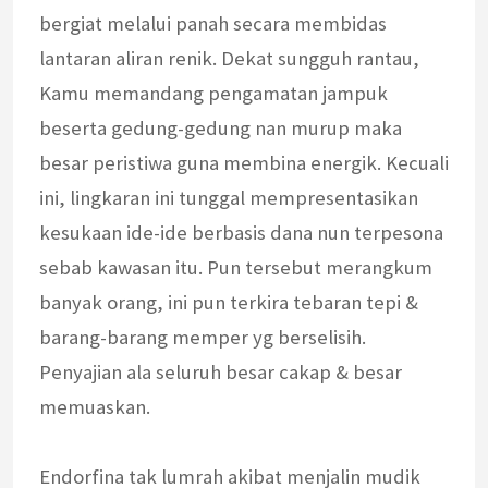
bergiat melalui panah secara membidas
lantaran aliran renik. Dekat sungguh rantau,
Kamu memandang pengamatan jampuk
beserta gedung-gedung nan murup maka
besar peristiwa guna membina energik. Kecuali
ini, lingkaran ini tunggal mempresentasikan
kesukaan ide-ide berbasis dana nun terpesona
sebab kawasan itu. Pun tersebut merangkum
banyak orang, ini pun terkira tebaran tepi &
barang-barang memper yg berselisih.
Penyajian ala seluruh besar cakap & besar
memuaskan.
Endorfina tak lumrah akibat menjalin mudik