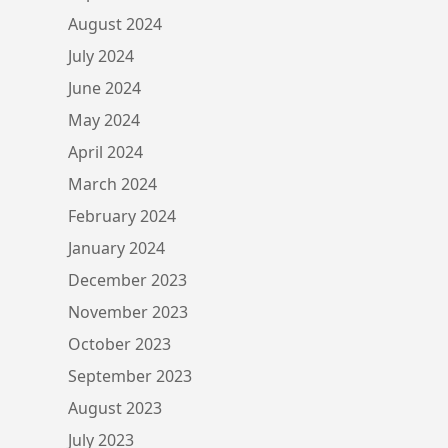
August 2024
July 2024
June 2024
May 2024
April 2024
March 2024
February 2024
January 2024
December 2023
November 2023
October 2023
September 2023
August 2023
July 2023