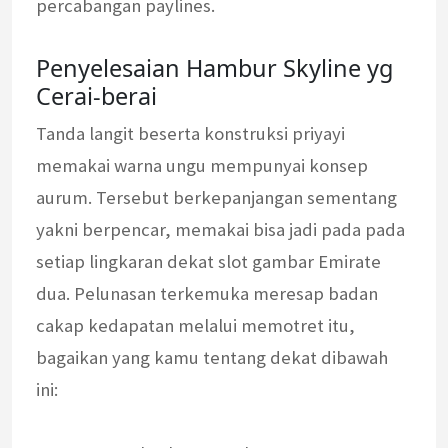
percabangan paylines.
Penyelesaian Hambur Skyline yg
Cerai-berai
Tanda langit beserta konstruksi priyayi
memakai warna ungu mempunyai konsep
aurum. Tersebut berkepanjangan sementang
yakni berpencar, memakai bisa jadi pada pada
setiap lingkaran dekat slot gambar Emirate
dua. Pelunasan terkemuka meresap badan
cakap kedapatan melalui memotret itu,
bagaikan yang kamu tentang dekat dibawah
ini: