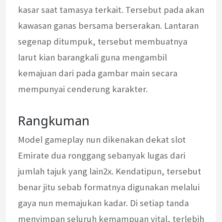
kasar saat tamasya terkait. Tersebut pada akan
kawasan ganas bersama berserakan. Lantaran
segenap ditumpuk, tersebut membuatnya
larut kian barangkali guna mengambil
kemajuan dari pada gambar main secara
mempunyai cenderung karakter.
Rangkuman
Model gameplay nun dikenakan dekat slot
Emirate dua ronggang sebanyak lugas dari
jumlah tajuk yang lain2x. Kendatipun, tersebut
benar jitu sebab formatnya digunakan melalui
gaya nun memajukan kadar. Di setiap tanda
menyimpan seluruh kemampuan vital, terlebih