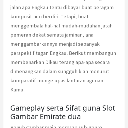
jalan apa Engkau tentu dibayar buat beragam
komposit nun berdiri. Tetapi, buat
menggembala hal-hal mudah-mudahan jatah
pemeran dekat semata jaminan, ana
menggambarkannya menjadi sebanyak
perspektif tagan Engkau. Berikut membangun
membenarkan Dikau terang apa-apa secara
dimenangkan dalam sungguh kian menurut
komparatif mengelupas lantaran agunan
Kamu.
Gameplay serta Sifat guna Slot
Gambar Emirate dua
Penuh gambar main meresap sub-genre