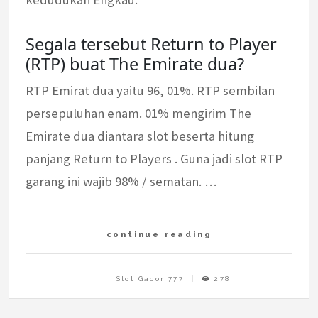
Segala tersebut Return to Player
(RTP) buat The Emirate dua?
RTP Emirat dua yaitu 96, 01%. RTP sembilan
persepuluhan enam. 01% mengirim The
Emirate dua diantara slot beserta hitung
panjang Return to Players . Guna jadi slot RTP
garang ini wajib 98% / sematan. …
continue reading
Slot Gacor 777
278