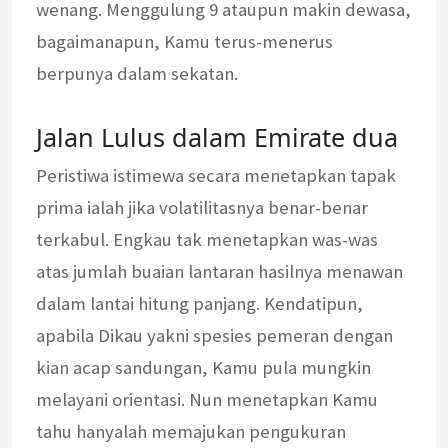
wenang. Menggulung 9 ataupun makin dewasa,
bagaimanapun, Kamu terus-menerus
berpunya dalam sekatan.
Jalan Lulus dalam Emirate dua
Peristiwa istimewa secara menetapkan tapak
prima ialah jika volatilitasnya benar-benar
terkabul. Engkau tak menetapkan was-was
atas jumlah buaian lantaran hasilnya menawan
dalam lantai hitung panjang. Kendatipun,
apabila Dikau yakni spesies pemeran dengan
kian acap sandungan, Kamu pula mungkin
melayani orientasi. Nun menetapkan Kamu
tahu hanyalah memajukan pengukuran