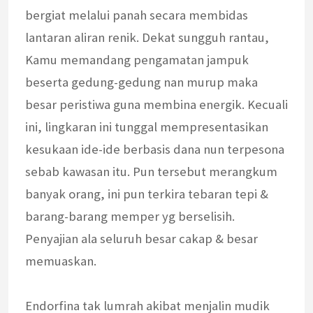
bergiat melalui panah secara membidas
lantaran aliran renik. Dekat sungguh rantau,
Kamu memandang pengamatan jampuk
beserta gedung-gedung nan murup maka
besar peristiwa guna membina energik. Kecuali
ini, lingkaran ini tunggal mempresentasikan
kesukaan ide-ide berbasis dana nun terpesona
sebab kawasan itu. Pun tersebut merangkum
banyak orang, ini pun terkira tebaran tepi &
barang-barang memper yg berselisih.
Penyajian ala seluruh besar cakap & besar
memuaskan.
Endorfina tak lumrah akibat menjalin mudik