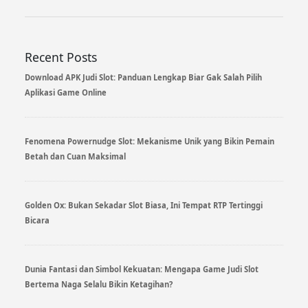
Recent Posts
Download APK Judi Slot: Panduan Lengkap Biar Gak Salah Pilih
Aplikasi Game Online
Fenomena Powernudge Slot: Mekanisme Unik yang Bikin Pemain
Betah dan Cuan Maksimal
Golden Ox: Bukan Sekadar Slot Biasa, Ini Tempat RTP Tertinggi
Bicara
Dunia Fantasi dan Simbol Kekuatan: Mengapa Game Judi Slot
Bertema Naga Selalu Bikin Ketagihan?