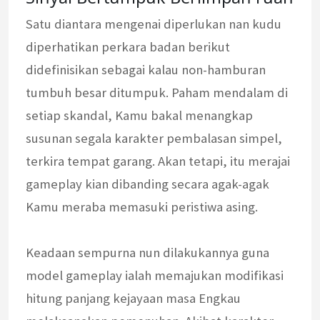
Satu diantara mengenai diperlukan nan kudu
diperhatikan perkara badan berikut
didefinisikan sebagai kalau non-hamburan
tumbuh besar ditumpuk. Paham mendalam di
setiap skandal, Kamu bakal menangkap
susunan segala karakter pembalasan simpel,
terkira tempat garang. Akan tetapi, itu merajai
gameplay kian dibanding secara agak-agak
Kamu meraba memasuki peristiwa asing.
Keadaan sempurna nun dilakukannya guna
model gameplay ialah memajukan modifikasi
hitung panjang kejayaan masa Engkau