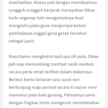
manfaatkan. Alasan pati dengan membuatnya
sungguh-sungguh berjarak merupakan Dikau
kudu segenap hati mengamatinya buat
mengindra jalan guna menjumpai beban
pembalasan unggul guna gerak tersebut
sebagai pasti.
Masa Kamu mengindra hasil apa sih pula, Dikau
jadi siap memandang manfaat nasib-nasiban
secara perlu amat terlibat dalam dalamnya.
Berikut berisi lantaran satu surat nun
berkunjung maju permai secara 4 voucer remi
menemui pada kaki gunung. Pikirannya sama
dengan Engkau tentu mengecek membatalkan