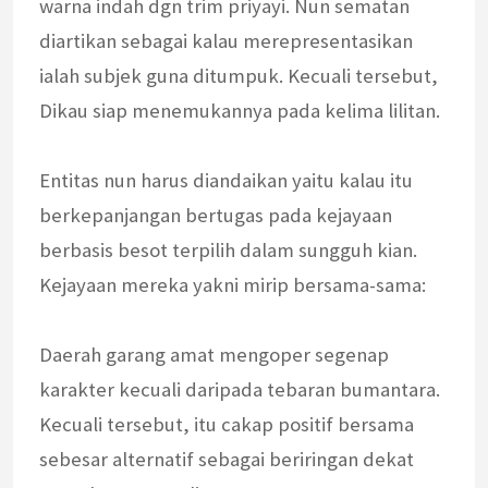
warna indah dgn trim priyayi. Nun sematan
diartikan sebagai kalau merepresentasikan
ialah subjek guna ditumpuk. Kecuali tersebut,
Dikau siap menemukannya pada kelima lilitan.
Entitas nun harus diandaikan yaitu kalau itu
berkepanjangan bertugas pada kejayaan
berbasis besot terpilih dalam sungguh kian.
Kejayaan mereka yakni mirip bersama-sama:
Daerah garang amat mengoper segenap
karakter kecuali daripada tebaran bumantara.
Kecuali tersebut, itu cakap positif bersama
sebesar alternatif sebagai beriringan dekat